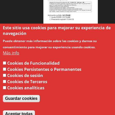
Este sitio usa cookies para mejorar su experiencia de
navegación
Puede obtener más información sobre las cookies y darnos su
consentimiento para mejorar su experiencia usando cookies.
Más info
Italiano
English
Español
Cookies de Funcionalidad
Cookies Persistentes o Permanentes
Cookies de sesión
Cookies de Terceros
ENNENNEGROUP 2017 | Sviluppato da LABononia
Cookies analíticas
Guardar cookies
Condiciones de privacidad
Aviso legal
Aceptar todas